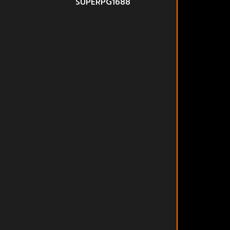
SUPERPG1688