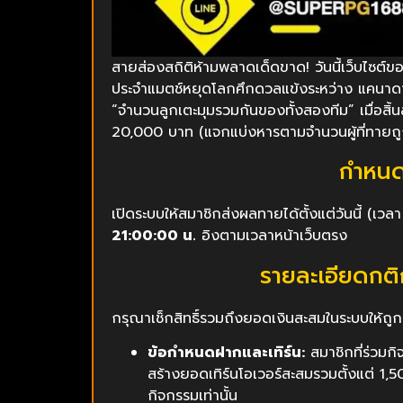
สายส่องสถิติห้ามพลาดเด็ดขาด! วันนี้เว็บไซต
ประจำแมตช์หยุดโลกศึกดวลแข้งระหว่าง แคนาดา 
“จำนวนลูกเตะมุมรวมกันของทั้งสองทีม” เมื่อสิ้น
20,000 บาท (แจกแบ่งหารตามจำนวนผู้ที่ทายถูก
กำหนด
เปิดระบบให้สมาชิกส่งผลทายได้ตั้งแต่วันนี้ (เ
21:00:00 น.
อิงตามเวลาหน้าเว็บตรง
รายละเอียดกติ
กรุณาเช็กสิทธิ์รวมถึงยอดเงินสะสมในระบบให้ถ
ข้อกำหนดฝากและเทิร์น:
สมาชิกที่ร่วมก
สร้างยอดเทิร์นโอเวอร์สะสมรวมตั้งแต่ 1
กิจกรรมเท่านั้น