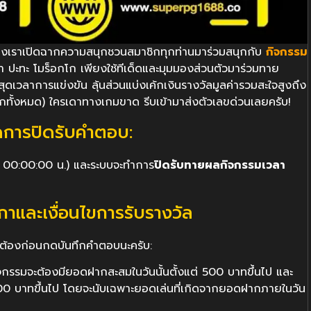
์ของเราเปิดฉากความสนุกชวนสมาชิกทุกท่านมาร่วมสนุกกับ
กิจกรรม
ปะทะ โมร็อกโก เพียงใช้ทีเด็ดและมุมมองส่วนตัวมาร่วมทาย
สุดเวลาการแข่งขัน ลุ้นส่วนแบ่งเค้กเงินรางวัลมูลค่ารวมสะใจสูงถึง
ทั้งหมด) ใครเดาทางเกมขาด รีบเข้ามาส่งตัวเลขด่วนเลยครับ!
การปิดรับคำตอบ:
วลา 00:00:00 น.) และระบบจะทำการ
ปิดรับทายผลกิจกรรมเวลา
กาและเงื่อนไขการรับรางวัล
ูกต้องก่อนกดบันทึกคำตอบนะครับ:
ิจกรรมจะต้องมียอดฝากสะสมในวันนั้นตั้งแต่ 500 บาทขึ้นไป และ
,500 บาทขึ้นไป โดยจะนับเฉพาะยอดเล่นที่เกิดจากยอดฝากภายในวัน