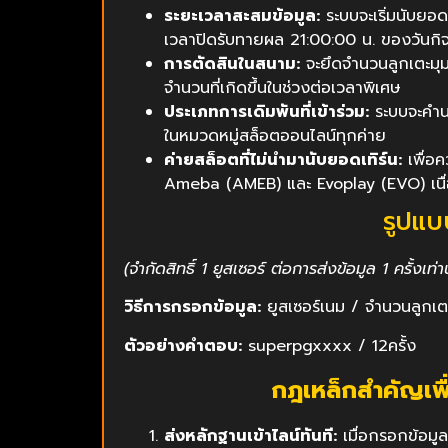
ระยะเวลาสะสมข้อมูล:
ระบบจะเริ่มนับยอ
เวลาปิดรับทายผล 21:00:00 น. ของวันกิ
การตัดสินในสนาม:
จะยึดจำนวนลูกเตะมุมร
จำนวนที่เกิดขึ้นในช่วงต่อเวลาพิเศษ
ประเภทการเดิมพันที่เข้าร่วม:
ระบบจะคำนว
ในหมวดหมู่สล็อตออนไลน์ทุกค่าย
ค่ายสล็อตที่ไม่นำมานับยอดเทิร์น:
เพื่อ
Ameba (AMEB) และ Evoplay (EVO) เนื่อง
รูปแบ
(จำกัดสิทธิ์ 1 ยูสเซอร์ ต่อการส่งข้อมูล 1 ครั้งเท
วิธีการกรอกข้อมูล:
ยูสเซอร์เนม / จำนวนลูกเตะม
ตัวอย่างคำตอบ:
superpgxxxx / 12ครั้ง
กฎเหล็กสำคัญเพื่
ส่งหลักฐานเข้าไลน์ทันที:
เมื่อกรอกข้อมู