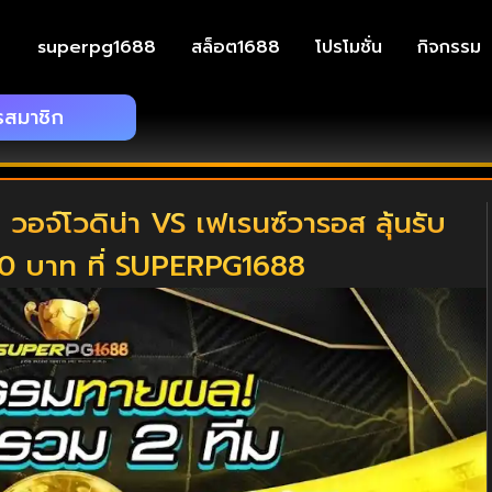
superpg1688
สล็อต1688
โปรโมชั่น
กิจกรรม
รสมาชิก
อจ์โวดิน่า VS เฟเรนซ์วารอส ลุ้นรับ
00 บาท ที่ SUPERPG1688