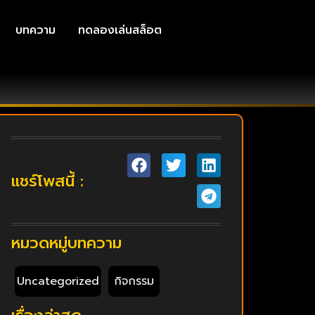
บทความ
ทดลองเล่นสล็อต
แชร์โพสนี้ :
หมวดหมู่บทความ
Uncategorized
กิจกรรม