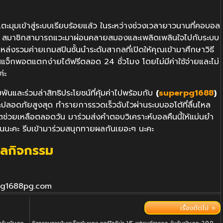
ะมุมเข้าสู่ระบบเรียบร้อยแล้ว ในระหว่างช่วงเวลายาวนานที่คอบอล
ัน สมาชิกสามารถแวะมาผ่อนคลายสมองและเพลิดเพลินใจไปกับระบบ
แหล่งรวมค่ายเกมสปินชั้นนำระดับสากลที่เปิดให้คุณเข้ามาศึกษาวิธี
แจ็กพอตแตกง่ายได้ฟรีตลอด 24 ชั่วโมง โดยไม่มีค่าใช้จ่ายและไม่
่ะ
มพันและร่วมล่าสิทธิประโยชน์ที่คุ้มค่าไปพร้อมกับ
(
superpg1688
)
ปลอดภัยสูงสุด ทำรายการรวดเร็วฉับไวผ่านระบบออโต้ที่ลื่นไหล
ช่วยเหลือตลอดวัน มาร่วมส่งคำตอบวิเคราะห์บอลคืนนี้ให้แม่นยำ
ันนะคะ รีบเข้ามาร่วมสนุกทายผลกันเยอะๆ นะคะ
ูลกิจกรรม
g1688pg.com
เรื่องถัดไป