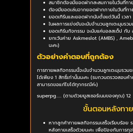
สมาชิกต้องมียอดฝากสะสมภายในวันที่ทาย
ต้องมียอดเล่นจากยอดฝากภายในวันที่ทายก
ยอดเทิร์นและยอดฝากนับตั้งแต่วันนี้ เว
ในผลการแข่งขันจะนับจำนวนลูกเตะมุมรวมเ
ยอดเทิร์นกิจกรรม จะนับแค่บอลสเต็ป กับ ส
ยกเว้นค่าย Askmeslot (AMBS) , Ameba 
นะคะ)
ตัวอย่างคำตอบที่ถูกต้อง
การทายผลกิจกรรมนี้จะนับจำนวนลูกเตะมุมรวมข
ได้เพียง 1 สิทธิ์เท่านั้นนะคะ (รบกวนตรวจสอบค
สามารถขอแก้ไขได้ทุกกรณีค่ะ)
superpg…… (ตามด้วยยูสเซอร์เนมของคุณ) 12 ค
ขั้นตอนหลังทาย
หากลูกค้าทายผลกิจกรรมเสร็จเรียบร้อย 
หลังทายเสร็จด้วยนะคะ เพื่อป้องกันการทุจ