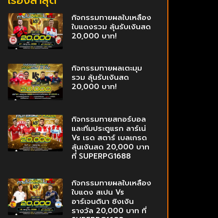
เรื่องล่าสุด
กิจกรรมทายผลใบเหลือง
ใบแดงรวม ลุ้นรับเงินสด
20,000 บาท!
กิจกรรมทายผลเตะมุม
รวม ลุ้นรับเงินสด
20,000 บาท!
กิจกรรมทายสกอร์บอล
และทีมประตูแรก ลาร์เน่
Vs เรด สตาร์ เบลเกรด
ลุ้นเงินสด 20,000 บาท
ที่ SUPERPG1688
กิจกรรมทายผลใบเหลือง
ใบแดง สเปน Vs
อาร์เจนตินา ชิงเงิน
รางวัล 20,000 บาท ที่