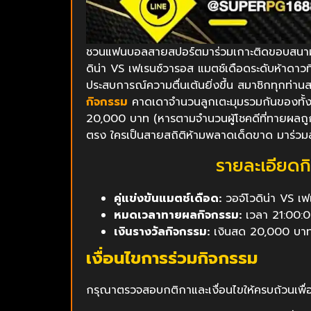
ชวนแฟนบอลสายสปอร์ตมาร่วมเกาะติดขอบสนามพร
ดิน่า VS เฟเรนซ์วารอส แมตช์เดือดระดับห้าดาวที
ประสบการณ์ความตื่นเต้นยิ่งขึ้น สมาชิกทุกท่า
กิจกรรม
คาดเดาจำนวนลูกเตะมุมรวมกันของทั้งสอ
20,000 บาท (หารตามจำนวนผู้โชคดีที่ทายผลถ
ตรง ใครเป็นสายสถิติห้ามพลาดเด็ดขาด มาร่วมส
รายละเอียด
คู่แข่งขันแมตช์เดือด:
วอจ์โวดิน่า VS เฟ
หมดเวลาทายผลกิจกรรม:
เวลา 21:00:0
เงินรางวัลกิจกรรม:
เงินสด 20,000 บาท
เงื่อนไขการร่วมกิจกรรม
กรุณาตรวจสอบกติกาและเงื่อนไขให้ครบถ้วนเพื่อรั