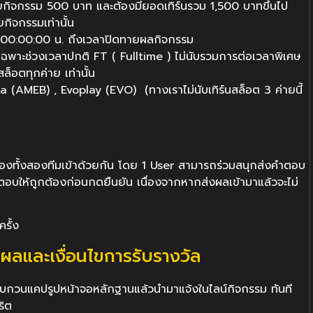
กิจกรรม 500 บาท และต้องมียอดเทิร์นรวม 1,500 บาทขึ้นไป
ิจกรรมเท่านั้น
ลา 00:00:00 น. ถึงเวลาปิดทายผลกิจกรรม
ฉพาะช่วงเวลาปกติ FT ( Fulltime ) ไม่นับรวมการต่อเวลาพิเศษ
ล็อตทุกค่าย เท่านั้น
(AMEB) , Evoplay (EVO) (ทางเราไม่นับเทิร์นสล็อต 3 ค่ายนี้
องทั้งสองทีมเข้าด้วยกัน โดย 1 User สามารถร่วมสนุกส่งคำตอบ
ำตอบให้ถูกต้องก่อนกดยืนยัน เนื่องจากหากส่งผลเข้ามาแล้วจะไม่
รั้ง
ผลและเงื่อนไขการรับรางวัล
รบกวนแคปรูปหน้าจอหลักฐานแล้วนำมาแจ้งในไลน์กิจกรรม ทันที
ริต