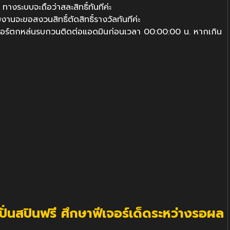
 ทางระบบจะถือว่าสละสิทธิ์ทันทีค่ะ
จะขอสงวนสิทธิ์ตัดสิทธิ์รางวัลทันทีค่ะ
ซอร์ตกหล่นรบกวนติดต่อแอดมินก่อนเวลา 00:00:00 น. หากเกิน
าปั่นสปินฟรี ศึกษาฟีเจอร์เด็ดระหว่างรอผล