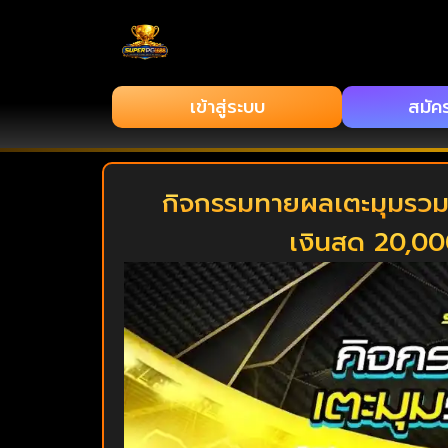
เข้าสู่ระบบ
สมัค
กิจกรรมทายผลเตะมุมรวม ว
เงินสด 20,0