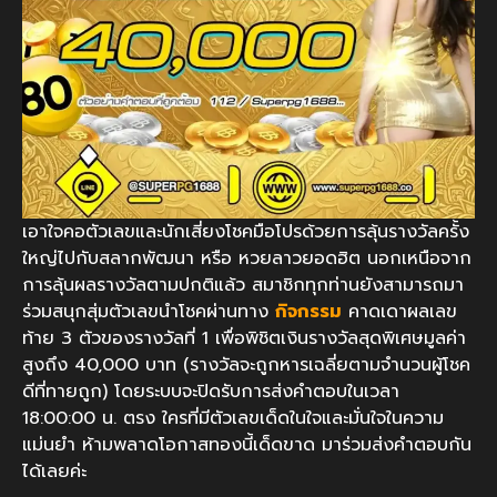
เอาใจคอตัวเลขและนักเสี่ยงโชคมือโปรด้วยการลุ้นรางวัลครั้ง
ใหญ่ไปกับสลากพัฒนา หรือ หวยลาวยอดฮิต นอกเหนือจาก
การลุ้นผลรางวัลตามปกติแล้ว สมาชิกทุกท่านยังสามารถมา
ร่วมสนุกสุ่มตัวเลขนำโชคผ่านทาง
กิจกรรม
คาดเดาผลเลข
ท้าย 3 ตัวของรางวัลที่ 1 เพื่อพิชิตเงินรางวัลสุดพิเศษมูลค่า
สูงถึง 40,000 บาท (รางวัลจะถูกหารเฉลี่ยตามจำนวนผู้โชค
ดีที่ทายถูก) โดยระบบจะปิดรับการส่งคำตอบในเวลา
18:00:00 น. ตรง ใครที่มีตัวเลขเด็ดในใจและมั่นใจในความ
แม่นยำ ห้ามพลาดโอกาสทองนี้เด็ดขาด มาร่วมส่งคำตอบกัน
ได้เลยค่ะ