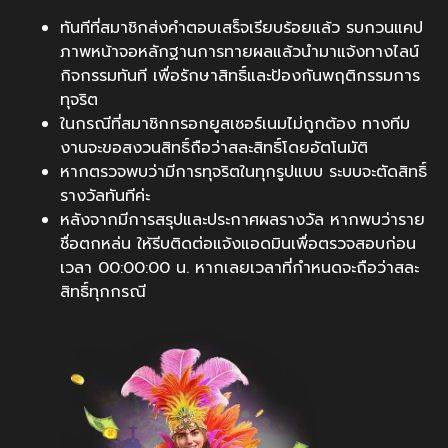
ทันทีที่สมาชิกส่งคำตอบเสร็จเรียบร้อยแล้ว รบกวนแคป
ภาพหน้าจอหลักฐานการทายผลแล้วนำมาแจ้งทางไลน์
กิจกรรมทันที เพื่อรักษาสิทธิ์และป้องกันพฤติกรรมการ
ทุจริต
ในกรณีที่สมาชิกกรอกยูสเซอร์เนมไม่ถูกต้อง ทางทีม
งานจะขอสงวนสิทธิ์ถือว่าสละสิทธิ์โดยอัตโนมัติ
หากตรวจพบว่ามีการทุจริตในทุกรูปแบบ ระบบจะตัดสิทธิ์
รางวัลทันทีค่ะ
หลังจากมีการสรุปและประกาศผลรางวัล หากพบว่าราย
ชื่อตกหล่น ให้รีบติดต่อแจ้งแอดมินเพื่อตรวจสอบก่อน
เวลา 00:00:00 น. หากเลยเวลาที่กำหนดจะถือว่าสละ
สิทธิ์ทุกกรณี