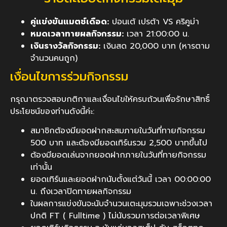
คู่แข่งขันแมตช์เดือด:
ปอนเต้ เปรต้า VS คริคูม่า
หมดเวลาทายผลกิจกรรม:
เวลา 21:00:00 น.
เงินรางวัลกิจกรรม:
เงินสด 20,000 บาท (หารตาม
จำนวนคนถูก)
เงื่อนไขการร่วมกิจกรรม
กรุณาตรวจสอบกติกาและเงื่อนไขให้ครบถ้วนเพื่อรักษาสิทธิ์
ประโยชน์ของท่านดังนี้ค่ะ:
สมาชิกต้องมียอดฝากสะสมภายในวันที่ทายกิจกรรม
500 บาท และต้องมียอดเทิร์นรวม 2,500 บาทขึ้นไป
ต้องมียอดเล่นจากยอดฝากภายในวันที่ทายกิจกรรม
เท่านั้น
ยอดเทิร์นและยอดฝากนับตั้งแต่วันนี้ เวลา 00:00:00
น. ถึงเวลาปิดทายผลกิจกรรม
ในผลการแข่งขันจะนับจำนวนเตะมุมรวมเฉพาะช่วงเวลา
ปกติ FT ( Fulltime ) ไม่นับรวมการต่อเวลาพิเศษ