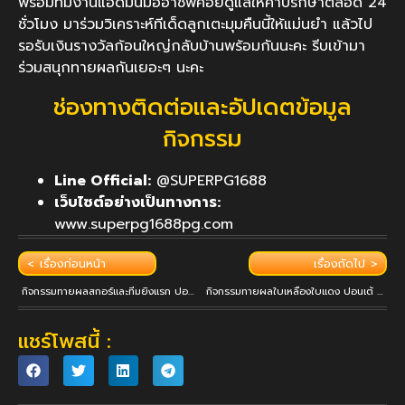
พร้อมทีมงานแอดมินมืออาชีพคอยดูแลให้คำปรึกษาตลอด 24
ชั่วโมง มาร่วมวิเคราะห์ทีเด็ดลูกเตะมุมคืนนี้ให้แม่นยำ แล้วไป
รอรับเงินรางวัลก้อนใหญ่กลับบ้านพร้อมกันนะคะ รีบเข้ามา
ร่วมสนุกทายผลกันเยอะๆ นะคะ
ช่องทางติดต่อและอัปเดตข้อมูล
กิจกรรม
Line Official:
@SUPERPG1688
เว็บไซต์อย่างเป็นทางการ:
www.superpg1688pg.com
เรื่องก่อนหน้า
เรื่องถัดไป
กิจกรรมทายผลสกอร์และทีมยิงแรก ปอนเต้ เปรต้า VS คริคูม่า ลุ้นรับเงินสด 20,000 บาท ที่ SUPERPG1688
กิจกรรมทายผลใบเหลืองใบแดง ปอนเต้ เปรต้า VS คริคูม่า ลุ้นรับเงินสด 20,000 บาท ที่ SUPERPG1688
แชร์โพสนี้ :