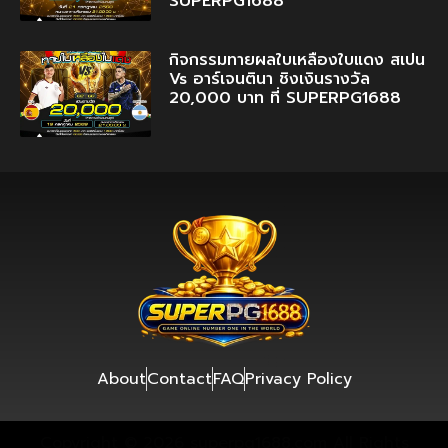
SUPERPG1688
กิจกรรมทายผลใบเหลืองใบแดง สเปน
Vs อาร์เจนตินา ชิงเงินรางวัล
20,000 บาท ที่ SUPERPG1688
About
Contact
FAQ
Privacy Policy
Copyright © 2026 superpg1688.com All Rights