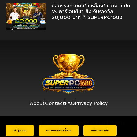
กิจกรรมทายผลใบเหลืองใบแดง สเปน
Vs อาร์เจนตินา ชิงเงินรางวัล
20,000 บาท ที่ SUPERPG1688
About
Contact
FAQ
Privacy Policy
Copyright © 2026 superpg1688.com All Rights
Reserved.
เข้าสู่ระบบ
ทดลองเล่นสล็อต
สมัครสมาชิก