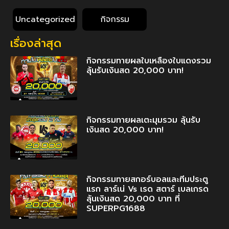
Uncategorized
กิจกรรม
เรื่องล่าสุด
กิจกรรมทายผลใบเหลืองใบแดงรวม
ลุ้นรับเงินสด 20,000 บาท!
กิจกรรมทายผลเตะมุมรวม ลุ้นรับ
เงินสด 20,000 บาท!
กิจกรรมทายสกอร์บอลและทีมประตู
แรก ลาร์เน่ Vs เรด สตาร์ เบลเกรด
ลุ้นเงินสด 20,000 บาท ที่
SUPERPG1688