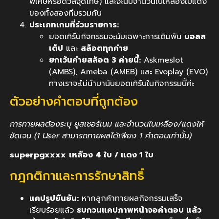
พิเศษหรือดวลจุดโทษ) และจะนับจำนวนใบเหลืองใบแดง
ของทั้งสองทีมรวมกัน
ประเภทเกมที่ร่วมรายการ:
ยอดเทิร์นกิจกรรมจะนับเฉพาะการเดิมพัน
บอลส
เต็ป
และ
สล็อตทุกค่าย
ยกเว้นค่ายสล็อต 3 ค่ายนี้:
Askmeslot
(AMBS), Ameba (AMEB) และ Evoplay (EVO)
ทางเราจะไม่นำมานับยอดเทิร์นในกิจกรรมนี้ค่ะ
ตัวอย่างคำตอบที่ถูกต้อง
การทายผลต้องระบุ ยูสเซอร์เนม และจำนวนใบเหลือง/แดงให้
ชัดเจน (1 User สามารถทายผลได้เพียง 1 คำตอบเท่านั้น)
superpgxxxx
เหลือง 4 ใบ / แดง 1 ใบ
กฎกติกาและการรักษาสิทธิ์
แคปรูปยืนยัน:
หากลูกค้าทายผลกิจกรรมเสร็จ
เรียบร้อยแล้ว
รบกวนแคปภาพหน้าจอคำตอบ แล้ว