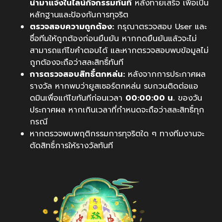
นำมาแจ้งในไลน์กิจกรรมทันที
หลังทายเสร็จ เพื่อเป็น
หลักฐานและป้องกันการทุจริต
ตรวจสอบความถูกต้อง:
กรุณาตรวจสอบ User และ
ชื่อทีมให้ถูกต้องก่อนยืนยัน หากกดยืนยันแล้วจะไม่
สามารถแก้ไขคำตอบได้ และหากตรวจสอบพบข้อมูลไม่
ถูกต้องจะถือว่าสละสิทธิ์ทันที
การตรวจสอบสิทธิ์ตกหล่น:
หลังจากการประกาศผล
รางวัล หากพบว่ายูสเซอร์ตกหล่น รบกวนติดต่อแอ
ดมินเพื่อแก้ไขทันทีก่อนเวลา
00:00:00 น.
ของวัน
ประกาศผล หากเกินเวลาที่กำหนดจะถือว่าสละสิทธิ์ทุก
กรณี
หากตรวจพบพฤติกรรมการทุจริตใด ๆ ทางทีมงานจะ
ตัดสิทธิ์การให้รางวัลทันที