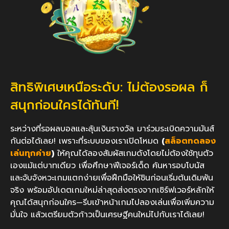
สิทธิพิเศษเหนือระดับ: ไม่ต้องรอผล ก็
สนุกก่อนใครได้ทันที!
ระหว่างที่รอผลบอลและลุ้นเงินรางวัล มาร่วมระเบิดความมันส์
กันต่อได้เลย! เพราะที่ระบบของเราเปิดโหมด
(
สล็อตทดลอง
เล่นทุกค่าย
)
ให้คุณได้ลองสัมผัสเกมดังโดยไม่ต้องใช้ทุนตัว
เองแม้แต่บาทเดียว เพื่อศึกษาฟีเจอร์เด็ด ค้นหารอบโบนัส
และจับจังหวะเกมแตกง่ายเพื่อฝึกมือให้ชินก่อนเริ่มต้นเดิมพัน
จริง พร้อมอัปเดตเกมใหม่ล่าสุดส่งตรงจากเซิร์ฟเวอร์หลักให้
คุณได้สนุกก่อนใคร—รีบเข้าหน้าเกมไปลองเล่นเพื่อเพิ่มความ
มั่นใจ แล้วเตรียมตัวก้าวเป็นเศรษฐีคนใหม่ไปกับเราได้เลย!