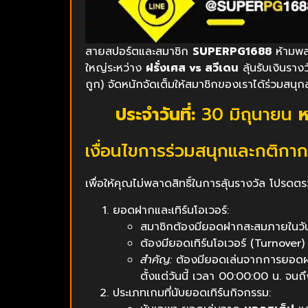
สายสปอร์ตและสมาชิก
SUPERPG1688
ห้ามพล
ใหญ่ระหว่าง
ฝรั่งเศส vs สวีเดน
ลุ้นรับเงินราง
ถูก) จัดหนักจัดเต็มให้สมาชิกของเราได้ร่วมสนุก
ประจำวันที่:
30 มิถุนายน
ห
เงื่อนไขการร่วมสนุกและกติกาก
เพื่อให้คุณไม่พลาดสิทธิ์ในการลุ้นรางวัล โปรดตร
ยอดฝากและเทิร์นโอเวอร์:
สมาชิกต้องมียอดฝากสะสมภายในวันท
ต้องมียอดเทิร์นโอเวอร์ (Turnover)
สำคัญ:
ต้องมียอดเล่นจากการยอดฝาก
ตั้งแต่วันนี้ เวลา 00:00:00 น. จ
ประเภทเกมที่นับยอดเทิร์นกิจกรรม: