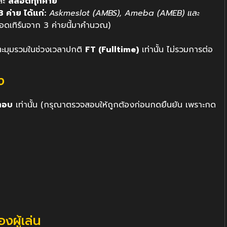
ละ
สล็อตทุกค่าย
 ค่าย ได้แก่:
Askmeslot (AMBS), Ameba (AMEB) และ
ดเทิร์นจาก 3 ค่ายนี้มาคำนวณ)
ตะมุมรวมในช่วงเวลาปกติ
FT (Fulltime)
เท่านั้น ไม่รวมการต่อ
ง
ตอบ
เท่านั้น (กรุณาตรวจสอบให้ถูกต้องก่อนกดยืนยัน เพราะกด
งผู้เล่น