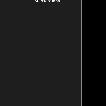
SUPERPG1688