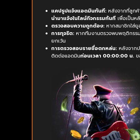
แคปรูปแจ้งแอดมินทันที:
หลังจากที่ลูกค
นำมาแจ้งในไลน์กิจกรรมทันที
เพื่อเป็นห
ตรวจสอบความถูกต้อง:
หากสมาชิกใส่ยูสเ
การทุจริต:
หากทีมงานตรวจพบพฤติกรรมการทุ
ยกเว้น
การตรวจสอบรายชื่อตกหล่น:
หลังจากปร
ติดต่อแอดมิน
ก่อนเวลา 00:00:00 น.
ขอ